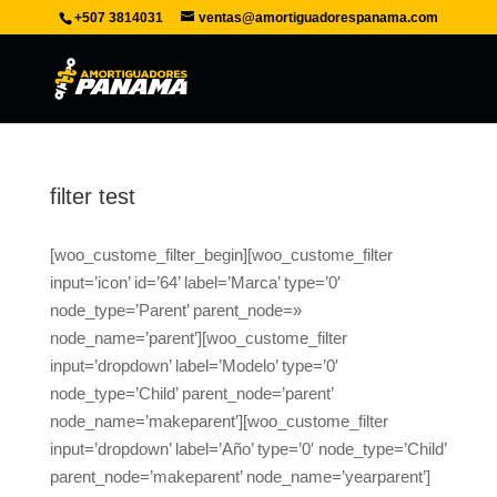
+507 3814031
ventas@amortiguadorespanama.com
filter test
[woo_custome_filter_begin][woo_custome_filter
input=’icon’ id=’64’ label=’Marca’ type=’0′
node_type=’Parent’ parent_node=»
node_name=’parent’][woo_custome_filter
input=’dropdown’ label=’Modelo’ type=’0′
node_type=’Child’ parent_node=’parent’
node_name=’makeparent’][woo_custome_filter
input=’dropdown’ label=’Año’ type=’0′ node_type=’Child’
parent_node=’makeparent’ node_name=’yearparent’]