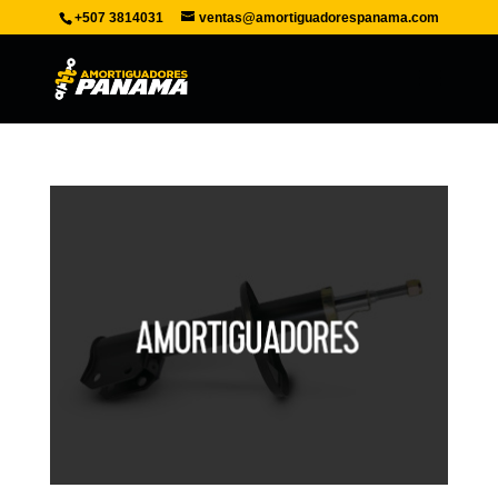
+507 3814031
ventas@amortiguadorespanama.com